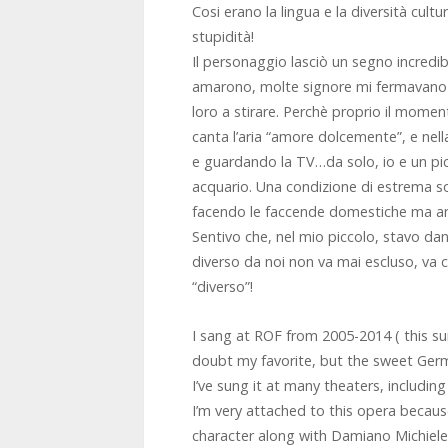
Cosi erano la lingua e la diversità cultu
stupidità!
Il personaggio lasciò un segno incredibi
amarono, molte signore mi fermavano 
loro a stirare. Perchè proprio il mom
canta l’aria “amore dolcemente”, e nel
e guardando la TV…da solo, io e un pi
acquario. Una condizione di estrema s
facendo le faccende domestiche ma anch
Sentivo che, nel mio piccolo, stavo da
diverso da noi non va mai escluso, v
“diverso”!
I sang at ROF from 2005-2014 ( this sum
doubt my favorite, but the sweet Germa
I’ve sung it at many theaters, including
I’m very attached to this opera because
character along with Damiano Michielet