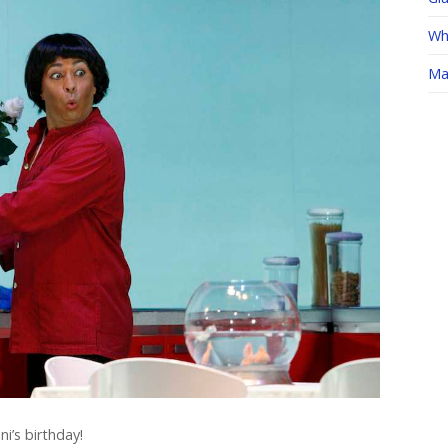
Whe
Ma
i’s birthday!