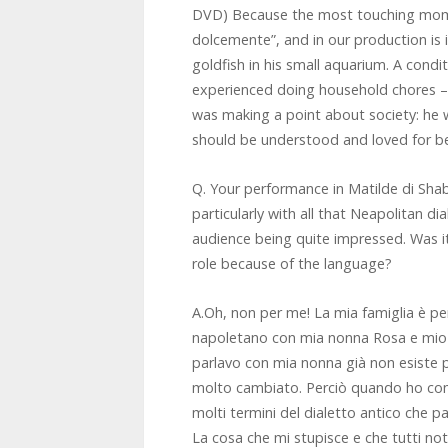
DVD) Because the most touching mome
dolcemente”, and in our production is 
goldfish in his small aquarium. A con
experienced doing household chores – b
was making a point about society: he 
should be understood and loved for bei
Q. Your performance in Matilde di Sha
particularly with all that Neapolitan dia
audience being quite impressed. Was it p
role because of the language?
A.Oh, non per me! La mia famiglia è per
napoletano con mia nonna Rosa e mio n
parlavo con mia nonna già non esiste p
molto cambiato. Perciò quando ho comi
molti termini del dialetto antico che pa
La cosa che mi stupisce e che tutti no