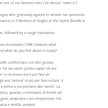
in one of our favorite roles ( he almost “owns it”)
dogna who graciously agreed to answer our questions
rmances in
Il Barbiere di Siviglia
at the Opèra Bastille in
an, followed by a rough translation.
ia Rossiniana (1998 I believe) what
and what do you feel about it today?
ello confrontarsi con altri giovani
i. Fin da subito potevi capire chi era
o” e chi invece era li per fare un’
una “vetrina” in più per farsi notare…il
e prima o poi portano alla “verità”. La
stessi, quando ci mettiamo di fronte ad
re, analizzare e poi interpretare. Per
nacia e umiltà, sempre!