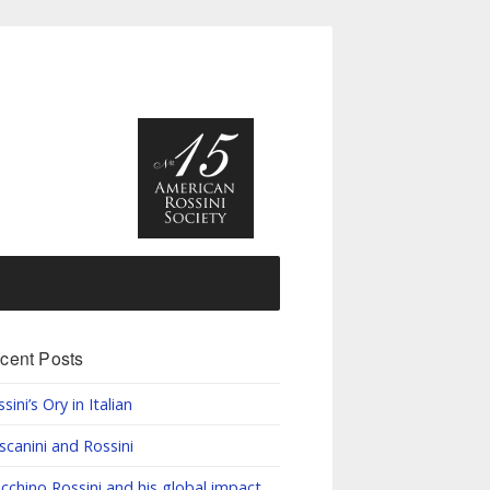
cent Posts
sini’s Ory in Italian
scanini and Rossini
cchino Rossini and his global impact