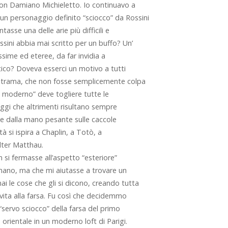
con Damiano Michieletto. Io continuavo a
n personaggio definito “sciocco” da Rossini
asse una delle arie più difficili e
sini abbia mai scritto per un buffo? Un’
ssime ed eteree, da far invidia a
ico? Doveva esserci un motivo a tutti
a trama, che non fosse semplicemente colpa
o moderno” deve togliere tutte le
ggi che altrimenti risultano sempre
, e dalla mano pesante sulle caccole
tà si ispira a Chaplin, a Totò, a
lter Matthau.
n si fermasse all’aspetto “esteriore”
rmano, ma che mi aiutasse a trovare un
 le cose che gli si dicono, creando tutta
 vita alla farsa. Fu così che decidemmo
“servo sciocco” della farsa del primo
 orientale in un moderno loft di Parigi.