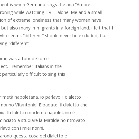
nt is when Germano sings the aria “Amore
ironing while watching TV. – alone. Me and a small
dition of extreme loneliness that many women have
ut also many immigrants in a foreign land. I felt that I
who seems “different” should never be excluded, but
ng “different”.
bran was a tour de force –
lect. I remember Italians in the
articularly difficult to sing this
 metà napoletana, io parlavo il dialetto
onno Vitantonio! E badate, il dialetto che
iù. Il dialetto moderno napoletano è
nciato a studiare la Matilde ho ritrovato
rlavo con i miei nonni.
tarono questa cosa del dialetto e