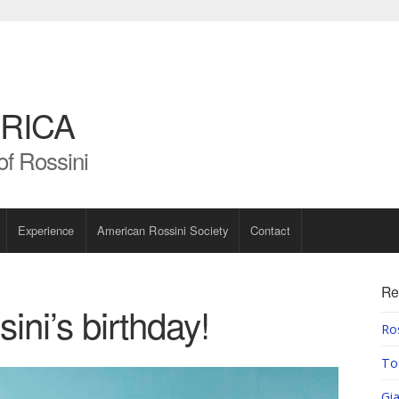
RICA
of Rossini
Experience
American Rossini Society
Contact
Re
ini’s birthday!
Ros
To
Gia