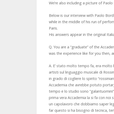
We’re also including a picture of Paolo 
Below is our interview with Paolo Bor
while in the middle of his run of perfo
Paris.
His answers appear in the original Itali
Q. You are a “graduate” of the Accadem
was the experience like for you then, 
A. E’ stato molto tempo fa, era molto b
artisti sul linguaggio musicale di Rossin
in grado di cogliere lo spirito “rossinian
Accademia che avrebbe potuto portargli 
tempo e lo studio sono “galantuomini” 
prima vera Accademia la si fa con noi 
un capolavoro che dobbiamo saper legge
far questo si ha bisogno di tecnica, te