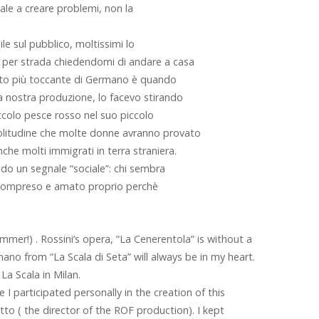
rale a creare problemi, non la
le sul pubblico, moltissimi lo
per strada chiedendomi di andare a casa
ento più toccante di Germano è quando
la nostra produzione, lo facevo stirando
ccolo pesce rosso nel suo piccolo
olitudine che molte donne avranno provato
e molti immigrati in terra straniera.
ndo un segnale “sociale”: chi sembra
a compreso e amato proprio perchè
mer!) . Rossini’s opera, “La Cenerentola” is without a
no from “La Scala di Seta” will always be in my heart.
 La Scala in Milan.
 I participated personally in the creation of this
to ( the director of the ROF production). I kept